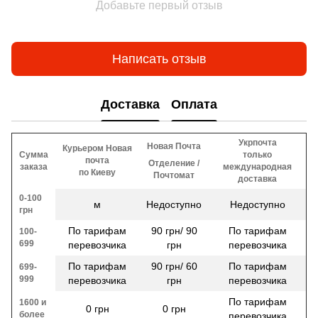
Добавьте первый отзыв
Написать отзыв
Доставка
Оплата
Укрпочта
Новая Почта
Курьером Новая
Сумма
только
почта
Отделение /
заказа
международная
по Киеву
Почтомат
доставка
0-100
м
Недоступно
Недоступно
грн
По тарифам
90 грн/ 90
По тарифам
100-
699
перевозчика
грн
перевозчика
По тарифам
90 грн/ 60
По тарифам
699-
999
перевозчика
грн
перевозчика
По тарифам
1600 и
0 грн
0 грн
более
перевозчика