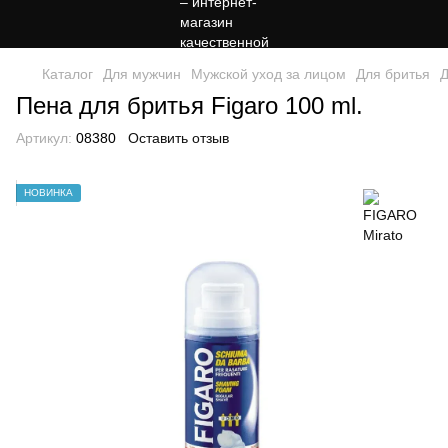
Каталог
Для мужчин
Мужской уход за лицом
Для бритья
Д
Пена для бритья Figaro 100 ml.
Артикул:
08380
Оставить отзыв
НОВИНКА