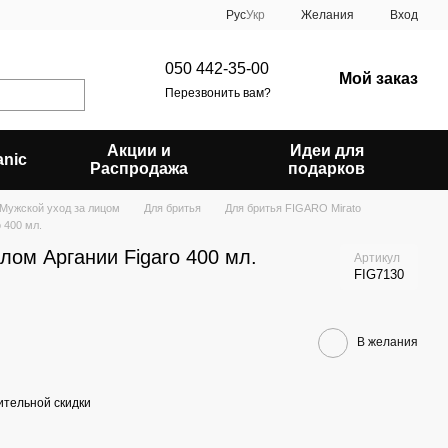
Рус
Укр
Желания
Вход
050 442-35-00
Мой заказ
Перезвонить вам?
Акции и
Идеи для
anic
Распродажа
подарков
Мужской уход за лицом
Для бритья
Для бритья FIGARO Mirato
 400 мл.
лом Аргании Figaro 400 мл.
Артикул
FIG7130
В желания
тельной скидки