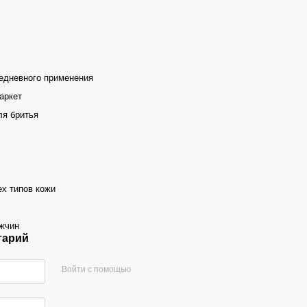
едневного применения
аркет
ля бритья
ех типов кожи
жчин
тарий
Войти с помощью