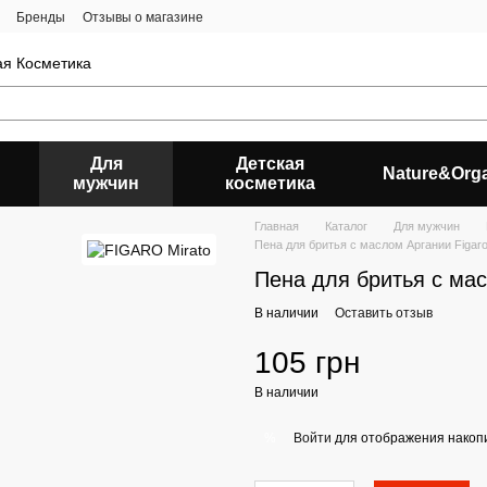
Бренды
Отзывы о магазине
ая Косметика
Для
Детская
Nature&Org
мужчин
косметика
Главная
Каталог
Для мужчин
Пена для бритья с маслом Аргании Figaro
Пена для бритья с мас
В наличии
Оставить отзыв
105 грн
В наличии
Войти
для отображения накопи
%