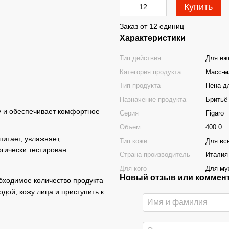
Купить
Заказ от 12 единиц
Характеристики
Тип действия
Для еж
Категория продукта
Масс-м
Тип продукта
Пена д
Назначение продукта
Бритьё
 и обеспечивает комфортное
Серия
Figaro
Объем
400.0
итает, увлажняет,
Тип кожи
Для вс
гически тестирован.
Страна производитель
Италия
Для кого
Для му
Новый отзыв или коммен
бходимое количество продукта
дой, кожу лица и приступить к