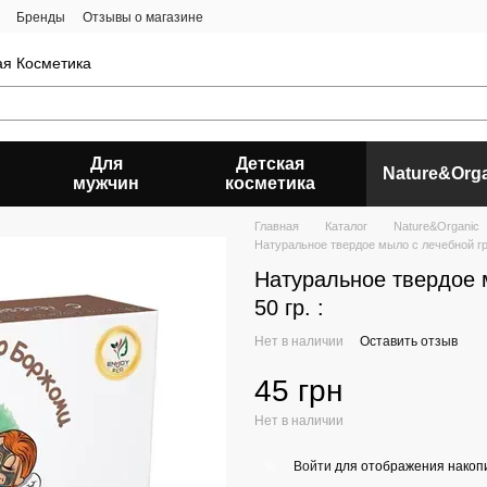
Бренды
Отзывы о магазине
ая Косметика
Для
Детская
Nature&Org
мужчин
косметика
Главная
Каталог
Nature&Organic
Натуральное твердое мыло c лечебной гр
Натуральное твердое 
50 гр. :
Нет в наличии
Оставить отзыв
45 грн
Нет в наличии
Войти
для отображения накопи
%