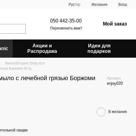
Рус
Укр
Желания
Вход
050 442-35-00
Мой заказ
Перезвонить вам?
Акции и
Идеи для
anic
Распродажа
подарков
Nature&Organic Enjoy Eco
язью Боржоми 50 гр.
мыло c лечебной грязью Боржоми
Артикул
enjoy020
В желания
тельной скидки