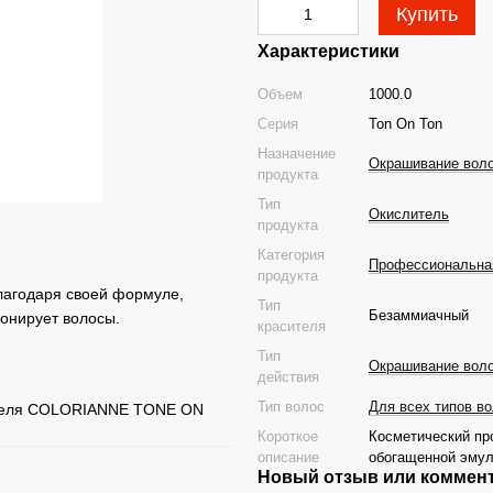
Купить
Характеристики
Объем
1000.0
Серия
Ton On Ton
Назначение
Окрашивание вол
продукта
Тип
Окислитель
продукта
Категория
Профессиональная
продукта
благодаря своей формуле,
Тип
Безаммиачный
онирует волосы.
красителя
Тип
Окрашивание вол
действия
Тип волос
Для всех типов в
ителя COLORIANNE TONE ON
Короткое
Косметический пр
описание
обогащенной эмул
Новый отзыв или коммен