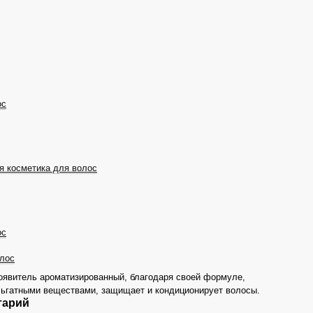
ос
 косметика для волос
ос
олос
оявитель ароматизированный, благодаря своей формуле,
ьгатными веществами, защищает и кондиционирует волосы.
тарий