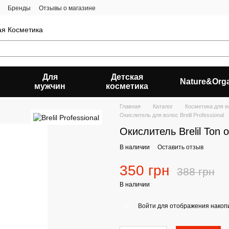
Бренды
Отзывы о магазине
ая Косметика
Для
Детская
Nature&Org
мужчин
косметика
Главная
Каталог
Косметика для в
Окислитель для волос Brelil Professional
Окислитель Brelil Ton 
В наличии
Оставить отзыв
350 грн
388 грн
В наличии
Войти
для отображения накопи
%