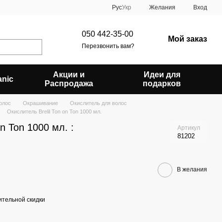
Рус
Укр
Желания
Вход
050 442-35-00
Мой заказ
Перезвонить вам?
Акции и
Идеи для
anic
Распродажа
подарков
олос
Окрашивание
Окислитель для волос
Окислитель Brelil Ton on Ton 1000 мл.
on Ton 1000 мл. :
Артикул
81202
В желания
тельной скидки