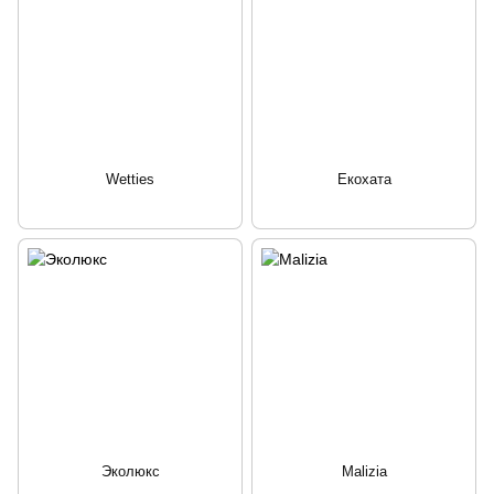
Wetties
Екохата
Эколюкс
Malizia