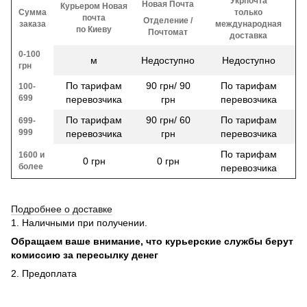
Укрпочта
Новая Почта
Курьером Новая
Сумма
только
почта
Отделение /
заказа
международная
по Киеву
Почтомат
доставка
0-100
м
Недоступно
Недоступно
грн
По тарифам
90 грн/ 90
По тарифам
100-
699
перевозчика
грн
перевозчика
По тарифам
90 грн/ 60
По тарифам
699-
999
перевозчика
грн
перевозчика
По тарифам
1600 и
0 грн
0 грн
более
перевозчика
Подробнее о доставке
1. Наличными при получении.
Обращаем ваше внимание, что курьерские службы берут
комиссию за пересылку денег
2. Предоплата