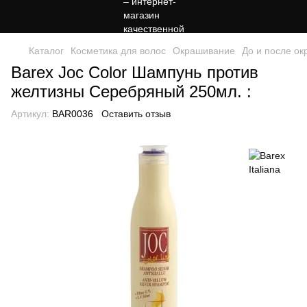
Каталог
Косметика для волос
Окрашивание
До и после о
Barex Joc Color Шампунь против
желтизны Серебряный 250мл. :
Артикул:
BAR0036
Оставить отзыв