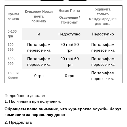
Укрпочта
Новая Почта
Курьером Новая
Сумма
только
почта
Отделение /
заказа
международная
по Киеву
Почтомат
доставка
0-100
м
Недоступно
Недоступно
грн
По тарифам
90 грн/ 90
По тарифам
100-
699
перевозчика
грн
перевозчика
По тарифам
90 грн/ 60
По тарифам
699-
999
перевозчика
грн
перевозчика
По тарифам
1600 и
0 грн
0 грн
более
перевозчика
Подробнее о доставке
1. Наличными при получении.
Обращаем ваше внимание, что курьерские службы берут
комиссию за пересылку денег
2. Предоплата