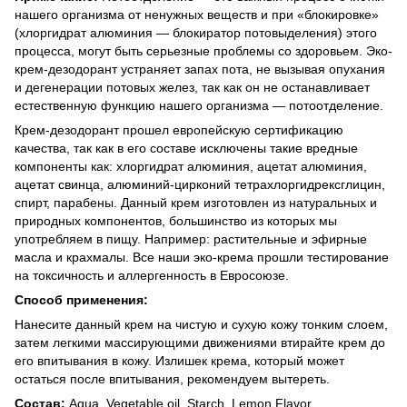
нашего организма от ненужных веществ и при «блокировке»
(хлоргидрат алюминия — блокиратор потовыделения) этого
процесса, могут быть серьезные проблемы со здоровьем. Эко-
крем-дезодорант устраняет запах пота, не вызывая опухания
и дегенерации потовых желез, так как он не останавливает
естественную функцию нашего организма — потоотделение.
Крем-дезодорант прошел европейскую сертификацию
качества, так как в его составе исключены такие вредные
компоненты как: хлоргидрат алюминия, ацетат алюминия,
ацетат свинца, алюминий-цирконий тетрахлоргидрексглицин,
спирт, парабены. Данный крем изготовлен из натуральных и
природных компонентов, большинство из которых мы
употребляем в пищу. Например: растительные и эфирные
масла и крахмалы. Все наши эко-крема прошли тестирование
на токсичность и аллергенность в Евросоюзе.
Способ применения:
Нанесите данный крем на чистую и сухую кожу тонким слоем,
затем легкими массирующими движениями втирайте крем до
его впитывания в кожу. Излишек крема, который может
остаться после впитывания, рекомендуем вытереть.
Состав:
Aqua, Vegetable oil, Starch, Lemon Flavor,