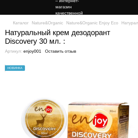
Каталог
Nature&Organic
Nature&Organic Enjoy Eco
Натурал
Натуральный крем дезодорант
Discovery 30 мл. :
Артикул:
enjoy001
Оставить отзыв
НОВИНКА