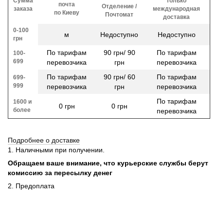
Сумма
только
почта
Отделение /
заказа
международная
по Киеву
Почтомат
доставка
0-100
м
Недоступно
Недоступно
грн
По тарифам
90 грн/ 90
По тарифам
100-
699
перевозчика
грн
перевозчика
По тарифам
90 грн/ 60
По тарифам
699-
999
перевозчика
грн
перевозчика
По тарифам
1600 и
0 грн
0 грн
более
перевозчика
Подробнее о доставке
1. Наличными при получении.
Обращаем ваше внимание, что курьерские службы берут
комиссию за пересылку денег
2. Предоплата