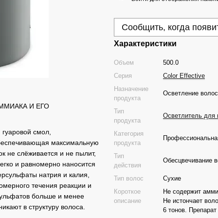
Сообщить, когда появи
Характеристики
Объем
500.0
Серия
Color Effective
Назначение
Осветление волос
продукта
АММИАКА И ЕГО
Тип
Осветлитель для 
продукта
 гуаровой смол,
Категория
Профессиональная
 обеспечивающая максимальную
продукта
к не слёживается и не пылит,
Тип
Обесцвечивание в
легко и равномерно наносится
действия
ерсульфаты натрия и калия,
Тип волос
Сухие
омерного течения реакции и
Короткое
Не содержит аммиа
сульфатов больше и менее
описание
Не истончает вол
никают в структуру волоса.
6 тонов. Препарат