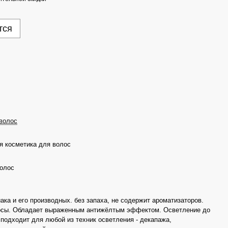
тся
волос
 косметика для волос
олос
ка и его производных. без запаха, не содержит ароматизаторов.
осы. Обладает выраженным антижёлтым эффектом. Осветление до
 подходит для любой из техник осветления - декапажа,