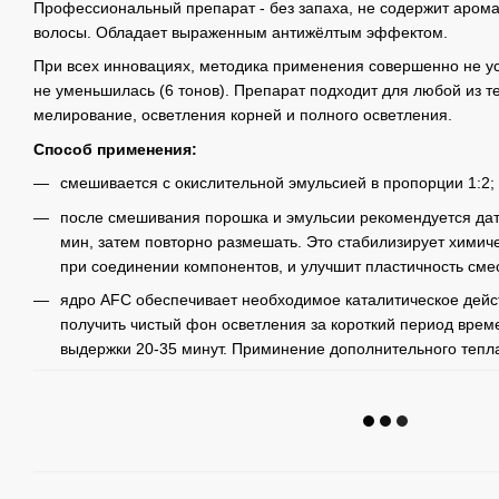
Профессиональный препарат - без запаха, не содержит арома
волосы. Обладает выраженным антижёлтым эффектом.
При всех инновациях, методика применения совершенно не ус
не уменьшилась (6 тонов). Препарат подходит для любой из те
мелирование, осветления корней и полного осветления.
Способ применения:
смешивается с окислительной эмульсией в пропорции 1:2;
после смешивания порошка и эмульсии рекомендуется дать
мин, затем повторно размешать. Это стабилизирует хими
при соединении компонентов, и улучшит пластичность сме
ядро AFC обеспечивает необходимое каталитическое дейс
получить чистый фон осветления за короткий период вре
выдержки 20-35 минут. Приминение дополнительного тепл