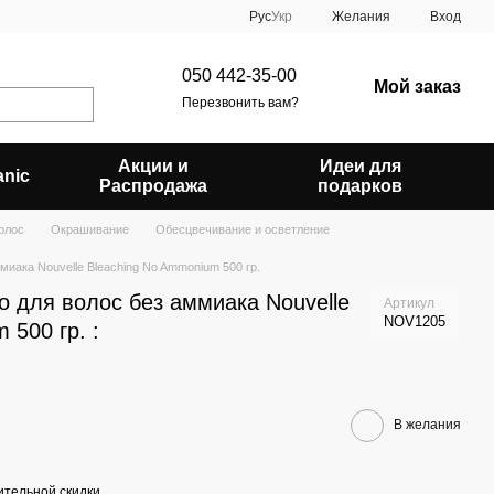
Рус
Укр
Желания
Вход
050 442-35-00
Мой заказ
Перезвонить вам?
Акции и
Идеи для
anic
Распродажа
подарков
олос
Окрашивание
Обесцвечивание и осветление
иака Nouvelle Bleaching No Ammonium 500 гр.
 для волос без аммиака Nouvelle
Артикул
NOV1205
 500 гр. :
В желания
тельной скидки