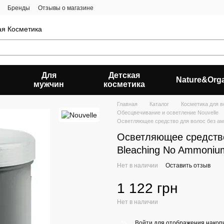
Бренды
Отзывы о магазине
ая Косметика
Для
Детская
Nature&Org
мужчин
косметика
Главная
Каталог
Косметика для в
Обесцвечивание и осветление Nouvelle
Осветляющее средство для волос без амм
Осветляющее средство
Bleaching No Ammonium
Нет в наличии
Оставить отзыв
1 122 грн
Нет в наличии
Войти
для отображения накопи
%