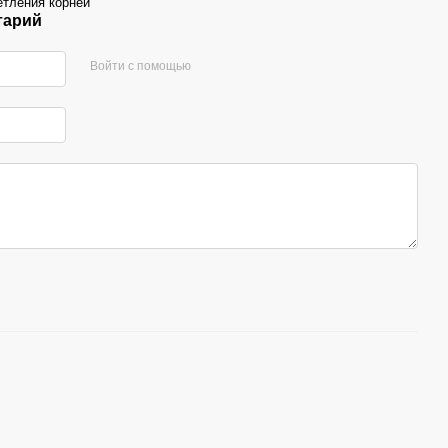
етления корней
тарий
Войти с помощью