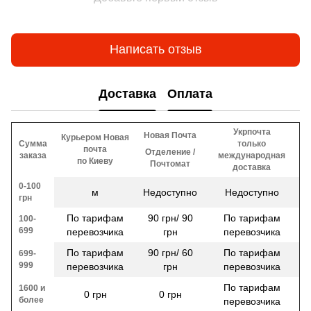
Написать отзыв
Доставка
Оплата
Укрпочта
Новая Почта
Курьером Новая
Сумма
только
почта
Отделение /
заказа
международная
по Киеву
Почтомат
доставка
0-100
м
Недоступно
Недоступно
грн
По тарифам
90 грн/ 90
По тарифам
100-
699
перевозчика
грн
перевозчика
По тарифам
90 грн/ 60
По тарифам
699-
999
перевозчика
грн
перевозчика
По тарифам
1600 и
0 грн
0 грн
более
перевозчика