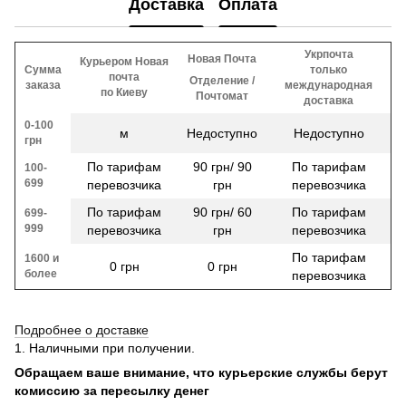
Доставка
Оплата
Укрпочта
Новая Почта
Курьером Новая
Сумма
только
почта
Отделение /
заказа
международная
по Киеву
Почтомат
доставка
0-100
м
Недоступно
Недоступно
грн
По тарифам
90 грн/ 90
По тарифам
100-
699
перевозчика
грн
перевозчика
По тарифам
90 грн/ 60
По тарифам
699-
999
перевозчика
грн
перевозчика
По тарифам
1600 и
0 грн
0 грн
более
перевозчика
Подробнее о доставке
1. Наличными при получении.
Обращаем ваше внимание, что курьерские службы берут
комиссию за пересылку денег