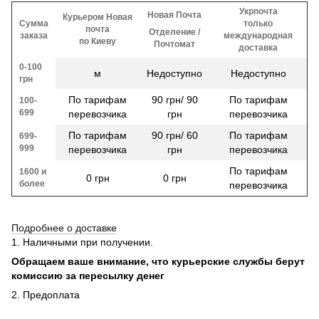
Укрпочта
Новая Почта
Курьером Новая
Сумма
только
почта
Отделение /
заказа
международная
по Киеву
Почтомат
доставка
0-100
м
Недоступно
Недоступно
грн
По тарифам
90 грн/ 90
По тарифам
100-
699
перевозчика
грн
перевозчика
По тарифам
90 грн/ 60
По тарифам
699-
999
перевозчика
грн
перевозчика
По тарифам
1600 и
0 грн
0 грн
более
перевозчика
Подробнее о доставке
1. Наличными при получении.
Обращаем ваше внимание, что курьерские службы берут
комиссию за пересылку денег
2. Предоплата