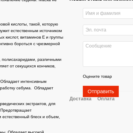
вой кислоты, такой, которую
служит естественным источником
х кислот, витаминов Е и группы
ктивно бороться с чрезмерной
й, полисахаридами, различными
ляет от секущихся кончиков,
Оцените товар
. Обладает интенсивным
ыработку себума. Обладает
Отправить
Доставка
Оплата
рведических экстрактов, для
. Предотвращает
 естественный блеск и объем,
хны. Обладает высокой