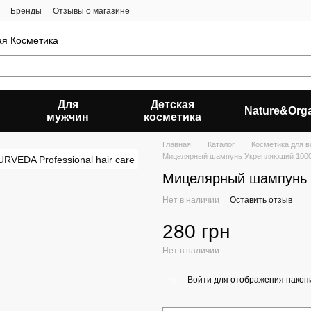
Бренды
Отзывы о магазине
ая Косметика
Для
Детская
Nature&Org
мужчин
косметика
Главная
Каталог
Косметика для в
Мицелярный шампунь Укрепляющий 100
Мицелярный шампунь 
Нет в наличии
Оставить отзыв
280 грн
Нет в наличии
Войти
для отображения накопи
%