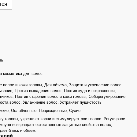
тся
ос
 косметика для волос
е волос и кожи головы, Для объема, Защита и укрепление волос,
ывание, Против выпадения волос, Против зуда и покраснения,
нчиков, Против старения волос и кожи головы, Себорегулирование,
оста волос, Увлажнение волос, Устраняет пушистость
мкие, Ослабленные, Поврежденные, Сухие
у головы, укрепляет корни и стимулирует рост волос. Регулярное
мпуня возвращает естественные защитные свойства волос,
дает блеск и объем.
тарий