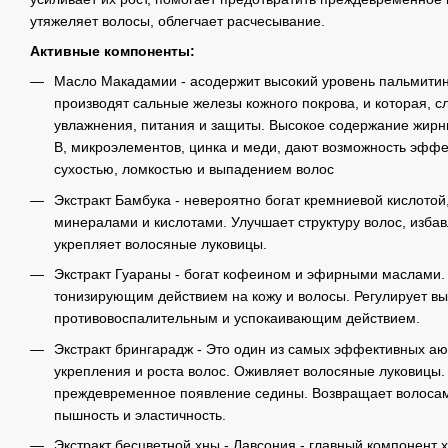
утяжеляет волосы, облегчает расчесывание.
Активные компоненты:
Масло Макадамии - асодержит высокий уровень пальмитино
производят сальные железы кожного покрова, и которая, 
увлажнения, питания и защиты. Высокое содержание жирны
B, микроэлементов, цинка и меди, дают возможность эффе
сухостью, ломкостью и выпадением волос
Экстракт Бамбука - невероятно богат кремниевой кислото
минералами и кислотами. Улучшает структуру волос, избав
укрепляет волосяные луковицы.
Экстракт Гуараны - богат кофеином и эфирными маслами
тонизирующим действием на кожу и волосы. Регулирует в
противовоспалительным и успокаивающим действием.
Экстракт брингарадж - Это один из самых эффективных аю
укрепления и роста волос. Оживляет волосяные луковицы
преждевременное появление седины. Возвращает волосам
пышность и эластичность.
Экстракт бесцветной хны - Лавсония - главный компонент 