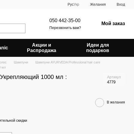
Рус
Укр
Желания
Вход
050 442-35-00
Мой заказ
Перезвонить вам?
Акции и
Идеи для
anic
Распродажа
подарков
олос
Шампуни
Шампуни AYURVEDA Professional hair care
0 мл
Укрепляющий 1000 мл :
Артикул
4779
В желания
тельной скидки