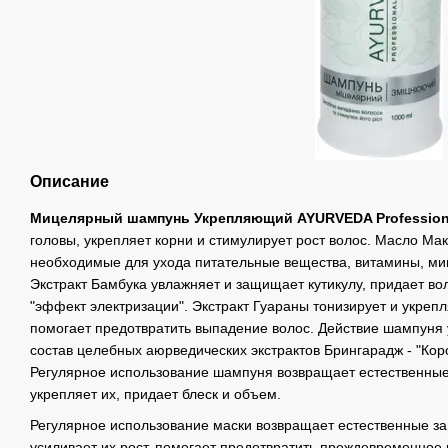
Описание
Мицелярный шампунь Укрепляющий AYURVEDA Professional
головы, укрепляет корни и стимулирует рост волос. Масло Ма
необходимые для ухода питательные вещества, витамины, м
Экстракт Бамбука увлажняет и защищает кутикулу, придает во
"эффект электризации". Экстракт Гуараны тонизирует и укреп
помогает предотвратить выпадение волос. Действие шампуня у
состав целебных аюрведических экстрактов Брингарадж - "Кор
Регулярное использование шампуня возвращает естественные
укрепляет их, придает блеск и объем.
Регулярное использование маски возвращает естественные за
усиливает их рост, помогает предотвратить преждевременное