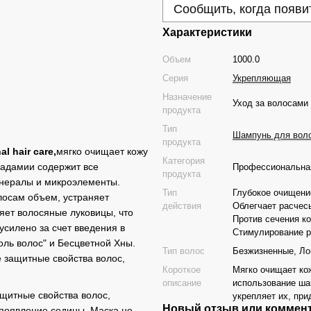
Сообщить, когда появи
Характеристики
Объем
1000.0
Серия
Укрепляющая
Назначение
Уход за волосами
продукта
Тип
Шампунь для вол
продукта
 hair care,
мягко очищает кожу
Категория
кадамии содержит все
Профессиональная
продукта
инералы и микроэлементы.
Тип
Глубокое очищени
лосам объем, устраняет
действия
Облегчает расчес
ляет волосяные луковицы, что
Против сечения ко
силено за счет введения в
Стимулирование р
оль волос" и Бесцветной Хны.
Тип волос
Безжизненные, Ло
 защитные свойства волос,
Короткое
Мягко очищает кож
описание
использование ша
щитные свойства волос,
укрепляет их, при
Новый отзыв или коммен
 появление седины. Маска не