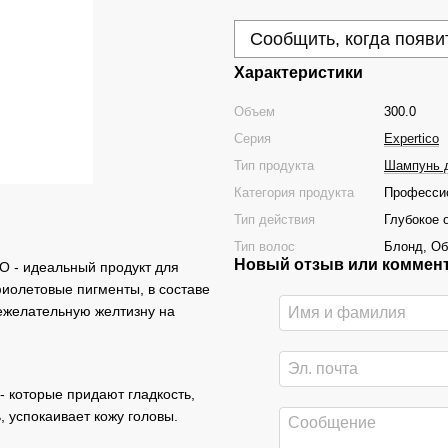
Сообщить, когда появи
Характеристики
Объем
300.0
Серия
Expertico
Тип продукта
Шампунь 
Категория продукта
Профессио
Тип действия
Глубокое 
Тип волос
Блонд, Об
Новый отзыв или коммен
O - идеальный продукт для
иолетовые пигменты, в составе
ежелательную желтизну на
- которые придают гладкость,
, успокаивает кожу головы.