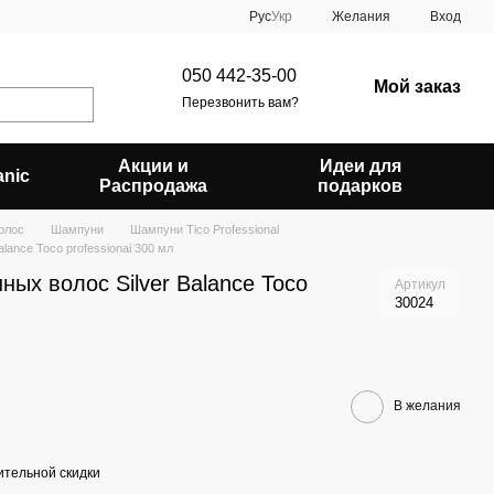
Рус
Укр
Желания
Вход
050 442-35-00
Мой заказ
Перезвонить вам?
Акции и
Идеи для
anic
Распродажа
подарков
олос
Шампуни
Шампуни Tico Professional
lance Toco professionai 300 мл
ых волос Silver Balance Toco
Артикул
30024
В желания
тельной скидки