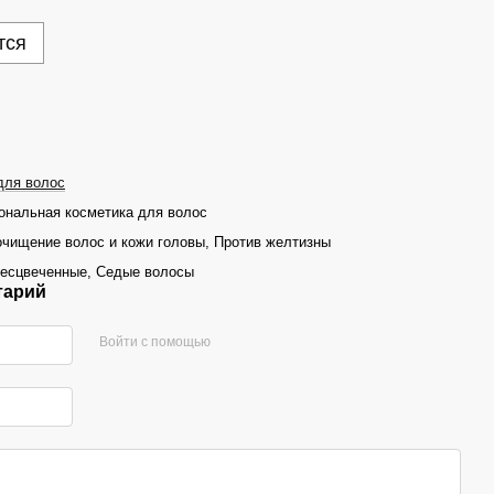
тся
для волос
нальная косметика для волос
очищение волос и кожи головы, Против желтизны
есцвеченные, Седые волосы
тарий
Войти с помощью