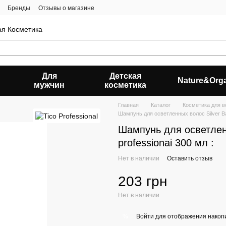
Бренды
Отзывы о магазине
ая Косметика
Для
Детская
Nature&Org
мужчин
косметика
Главная
Каталог
Косметика для в
Шампунь для осветленных волос Silver Ba
Шампунь для осветленн
professionai 300 мл :
Нет в наличии
Оставить отзыв
203 грн
Нет в наличии
Войти
для отображения накопи
%