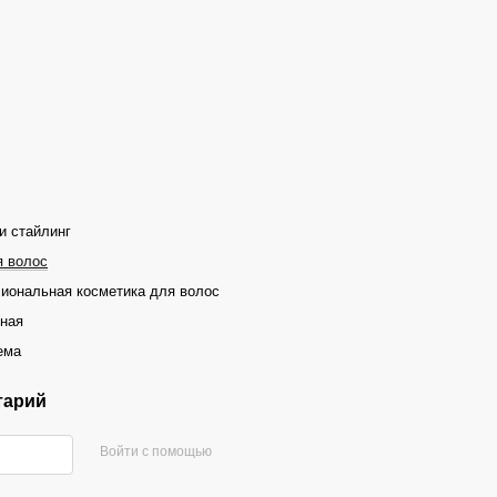
и стайлинг
я волос
иональная косметика для волос
ная
ема
тарий
Войти с помощью