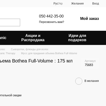
Рус
Укр
Желания
Вход
050 442-35-00
Мой заказ
Перезвонить вам?
Акции и
Идеи для
anic
Распродажа
подарков
олос
Сыворотки, флюиды для волос
anic Therapy
Мусс для придания объема Bothea Full-Volume
ема Bothea Full-Volume : 175 мл
Артикул
75683
В желания
тельной скидки