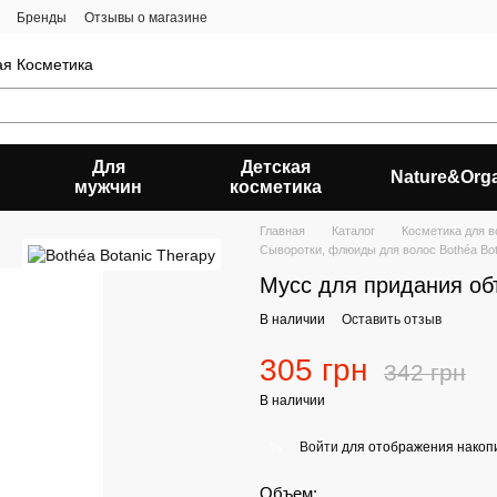
Бренды
Отзывы о магазине
ая Косметика
Для
Детская
Nature&Org
мужчин
косметика
Главная
Каталог
Косметика для в
Сыворотки, флюиды для волос Bothéa Bot
Мусс для придания объ
В наличии
Оставить отзыв
305 грн
342 грн
В наличии
Войти
для отображения накопи
%
Объем: