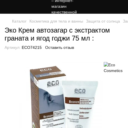
Каталог
Косметика для тела и ванны
Защита от солнца
За
Эко Крем автозагар с экстрактом
граната и ягод годжи 75 мл :
Артикул:
ECO74215
Оставить отзыв