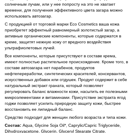
солнечным лучам, или у нее попросту на это не хватает
времени, для получения эффективного цвета загара можно
использовать автозагар.
С продукцией от торговой марки Eco Cosmetics ваша кожа
приобретет эффектный равномерный золотистый загар, а
активные органические компоненты, которые содержатся в
креме, защитят нежную кожу от вредного воздействия
ультрафиолетовых лучей.
Все компоненты, которые присутствуют в составе крема,
имеют полностью растительное происхождение. Кроме того, в
составе автозагара нет парабенов, продуктов
нефтепереработки, синтетических красителей, консервантов,
искусственных добавок или отдушек. Продукт содержит в себе
натуральный экстракт граната, который позволяет
регулировать баланс влажности кожи, насытить ее полезными
микроэлементами и витаминами. Присутствие экстракта ягод
годжи позволяет усилить природную защиту кожи, быстрее
восстановить ее липидный баланс.
Средство подходит для женщин любого возраста и типа кожи.
Состав:
Aqua, Glycine Soja Oil*, Caprylic/Capric Triglyceride,
Dihydroxyacetone, Glycerin, Glyceryl Stearate Citrate,