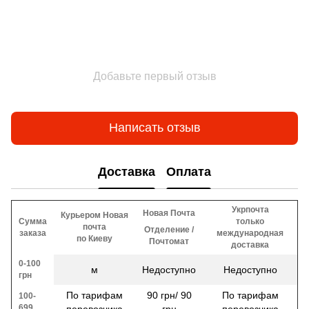
Добавьте первый отзыв
Написать отзыв
Доставка
Оплата
Укрпочта
Новая Почта
Курьером Новая
Сумма
только
почта
Отделение /
заказа
международная
по Киеву
Почтомат
доставка
0-100
м
Недоступно
Недоступно
грн
По тарифам
90 грн/ 90
По тарифам
100-
699
перевозчика
грн
перевозчика