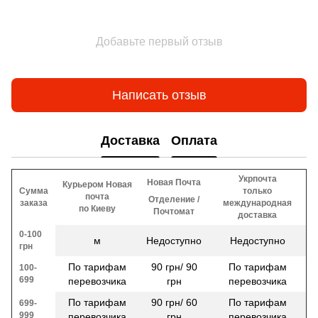
Добавьте первый отзыв
Написать отзыв
Доставка
Оплата
Укрпочта
Новая Почта
Курьером Новая
Сумма
только
почта
Отделение /
заказа
международная
по Киеву
Почтомат
доставка
0-100
м
Недоступно
Недоступно
грн
По тарифам
90 грн/ 90
По тарифам
100-
699
перевозчика
грн
перевозчика
По тарифам
90 грн/ 60
По тарифам
699-
999
перевозчика
грн
перевозчика