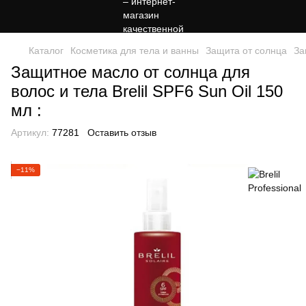
Каталог
Косметика для тела и ванны
Защита от солнца
За
Защитное масло от солнца для
волос и тела Brelil SPF6 Sun Oil 150
мл :
Артикул:
77281
Оставить отзыв
−11%