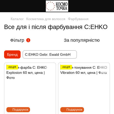
Каталог
Косметика для волосся
Фарбування
Все для і після фарбування C:EHKO
Фільтр
За популярністю
1
Бренд
C:EHKO Gebr. Ewald GmbH
АКЦІЯ
АКЦІЯ
Подарунок
Подарунок