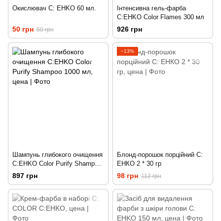
Окислювач C: EHKO 60 мл.
Інтенсивна гель-фарба
C:EHKO Color Flames 300 мл
50 грн
926 грн
60 грн
−13%
Шампунь глибокого очищення
Блонд-порошок порційний С:
C:EHKO Color Purify Shampoo
ЕНКО 2 * 30 гр
1000 мл
897 грн
98 грн
112 грн