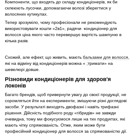
Компоненти, що входять до складу кондиціонерів, як би
склеюють лусочки, допомагаючи волозі зберегтися у
волосяних кутикулах.
Тепер зрозуміло, чому професіонали не рекомендують
використовувати кошти «2в1», радячи кондиціонер для
волосся ціна якого часто перевершує вартість шампуню в
кілька разів.
Схожий, але ефект, що живить, мають
бальзами для волосся
,
які на відміну від кондиціонерів можна « ;тримати» на
шевелюрі довше.
Різновиди кондиціонерів для здоров'я
локонів
Багато брендів, щоб привернути увагу до своєї продукції, не
соромляться йти на експерименти, змішуючи різні доглядові
засоби. У результаті виходять двофазні і навіть трифазні
рішення. Дійсність подібного роду «гібридів» не завжди
очевидна, тому ми фокусуємося лише на тих продуктах, які
мають чітку спрямованість. Отже, яким може бути
професійний кондиціонер для волосся за спрямованістю дії.