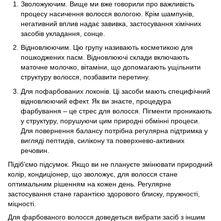
Зволожуючим. Вище ми вже говорили про важливість
процесу насичення волосся вологою. Крім шампунів,
негативний вплив надає завивка, застосування хімічних
засобів укладання, сонце.
Відновлюючим. Цю групу називають косметикою для
пошкоджених пасм. Відновлюючі склади включають
маточне молочко, вітаміни, що допомагають ущільнити
структуру волосся, позбавити перетину.
Для пофарбованих локонів. Ці засоби мають специфічний
відновлюючий ефект. Як ви знаєте, процедура
фарбування – це стрес для волосся. Пігменти проникають
у структуру, порушуючи цим природні обмінні процеси.
Для повернення балансу потрібна регулярна підтримка у
вигляді пептидів, силікону та поверхнево-активних
речовин.
Підіб'ємо підсумок. Якщо ви не плануєте змінювати природний
колір, кондиціонер, що зволожує, для волосся стане
оптимальним рішенням на кожен день. Регулярне
застосування стане гарантією здорового блиску, пружності,
міцності.
Для фарбованого волосся доведеться вибрати засіб з іншим