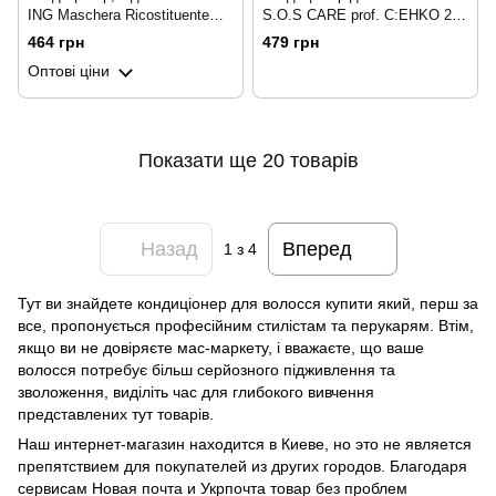
ING Maschera Ricostituente
S.O.S CARE prof. C:EHKO 200
200 мл
мл
464 грн
479 грн
Оптові ціни
Показати ще 20 товарів
Назад
Вперед
1
з 4
Тут ви знайдете кондиціонер для волосся купити який, перш за
все, пропонується професійним стилістам та перукарям. Втім,
якщо ви не довіряєте мас-маркету, і вважаєте, що ваше
волосся потребує більш серйозного підживлення та
зволоження, виділіть час для глибокого вивчення
представлених тут товарів.
Наш интернет-магазин находится в Киеве, но это не является
препятствием для покупателей из других городов. Благодаря
сервисам Новая почта и Укрпочта товар без проблем