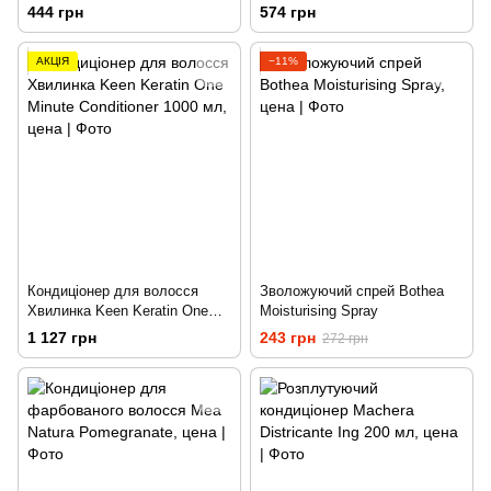
маслом Barex Contempora
граната Barex Contempora
444 грн
574 грн
1000мл.
1000мл.
АКЦІЯ
−11%
Кондиціонер для волосся
Зволожуючий спрей Bothea
Хвилинка Keen Keratin One
Moisturising Spray
Minute Conditioner 1000 мл
1 127 грн
243 грн
272 грн