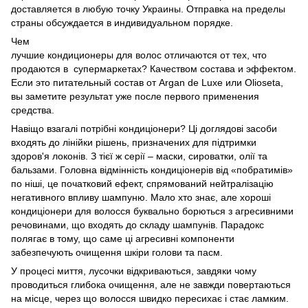
доставляется в любую точку Украины. Отправка на пределы
страны обсуждается в индивидуальном порядке.
Чем
лучшие кондиционеры для волос отличаются от тех, что
продаются в супермаркетах? Качеством состава и эффектом.
Если это питательный состав от Argan de Luxe или Olioseta,
вы заметите результат уже после первого применения
средства.
Навіщо взагалі потрібні кондиціонери? Ці доглядові засоби
входять до лінійки рішень, призначених для підтримки
здоров'я локонів. З тієї ж серії – маски, сироватки, олії та
бальзами. Головна відмінність кондиціонерів від «побратимів»
по ніші, це початковий ефект, спрямований нейтралізацію
негативного впливу шампуню. Мало хто знає, але хороші
кондиціонери для волосся буквально борються з агресивними
речовинами, що входять до складу шампунів. Парадокс
полягає в тому, що саме ці агресивні компоненти
забезпечують очищення шкіри голови та пасм.
У процесі миття, лусочки відкриваються, завдяки чому
проводиться глибока очищення, але не завжди повертаються
на місце, через що волосся швидко пересихає і стає ламким.