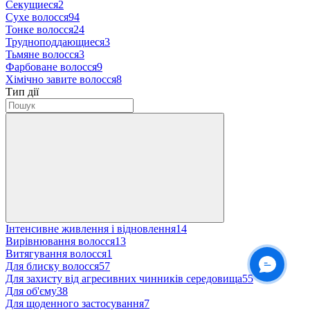
Секущиеся
2
Сухе волосся
94
Тонке волосся
24
Трудноподдающиеся
3
Тьмяне волосся
3
Фарбоване волосся
9
Хімічно завите волосся
8
Тип дії
Інтенсивне живлення і відновлення
14
Вирівнювання волосся
13
Витягування волосся
1
Для блиску волосся
57
Для захисту від агресивних чинників середовища
55
Для об'єму
38
Для щоденного застосування
7