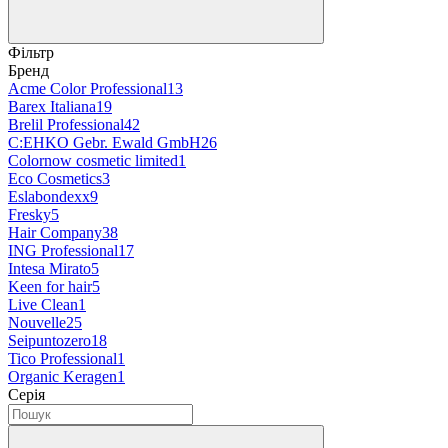
Фільтр
Бренд
Acme Color Professional
13
Barex Italiana
19
Brelil Professional
42
C:EHKO Gebr. Ewald GmbH
26
Colornow cosmetic limited
1
Eco Cosmetics
3
Eslabondexx
9
Fresky
5
Hair Company
38
ING Professional
17
Intesa Mirato
5
Keen for hair
5
Live Clean
1
Nouvelle
25
Seipuntozero
18
Tico Professional
1
Organic Keragen
1
Серія