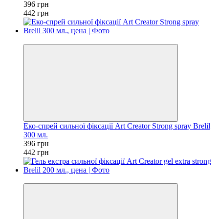
396 грн
442 грн
−10%
Еко-спрей сильної фіксації Art Creator Strong spray Brelil
300 мл.
396 грн
442 грн
−10%