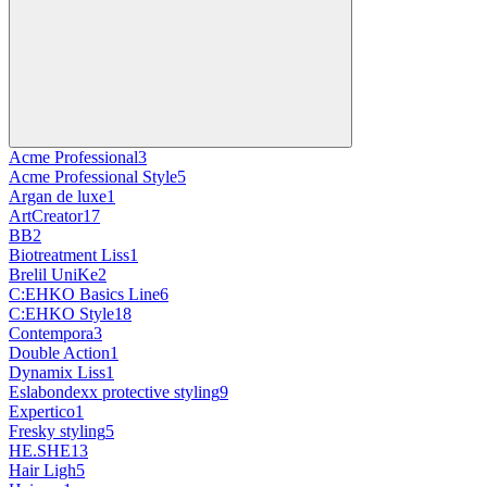
Acme Professional
3
Acme Professional Style
5
Argan de luxe
1
ArtCreator
17
BB
2
Biotreatment Liss
1
Brelil UniKe
2
C:EHKO Basics Line
6
C:EHKO Style
18
Contempora
3
Double Action
1
Dynamix Liss
1
Eslabondexx protective styling
9
Expertico
1
Fresky styling
5
HE.SHE
13
Hair Ligh
5