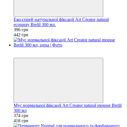
Еко-спрей натуральної фіксації Art Creator natural
ecospray Brelil 300 мл.
396 грн
442 грн
Новинка
−11%
Мус нормальної фіксації Art Creator natural mousse Brelil
300 мл
374 грн
418 грн