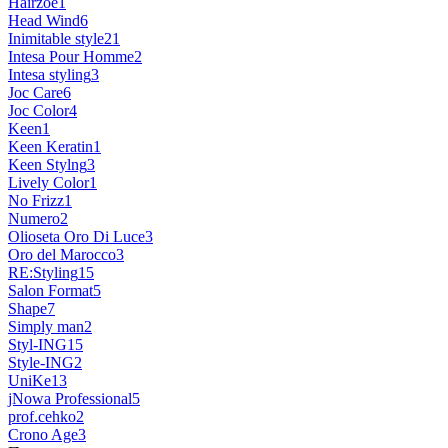
Hairzoe
1
Head Wind
6
Inimitable style
21
Intesa Pour Homme
2
Intesa styling
3
Joc Care
6
Joc Color
4
Keen
1
Keen Keratin
1
Keen Stylng
3
Lively Color
1
No Frizz
1
Numero
2
Olioseta Oro Di Luce
3
Oro del Marocco
3
RE:Styling
15
Salon Format
5
Shape
7
Simply man
2
Styl-ING
15
Style-ING
2
UniKe
13
jNowa Professional
5
prof.cehko
2
Crono Age
3