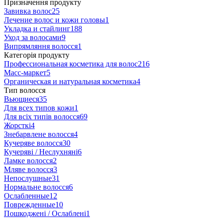
Призначення продукту
Завивка волос
25
Лечение волос и кожи головы
1
Укладка и стайлинг
188
Уход за волосами
9
Випрямляння волосся
1
Категорія продукту
Профессиональная косметика для волос
216
Масс-маркет
5
Органическая и натуральная косметика
4
Тип волосся
Вьющиеся
35
Для всех типов кожи
1
Для всіх типів волосся
69
Жорсткі
4
Знебарвлене волосся
4
Кучеряве волосся
30
Кучеряві / Неслухняні
6
Ламке волосся
2
Мляве волосся
3
Непослушные
31
Нормальне волосся
6
Ослабленные
12
Поврежденные
10
Пошкоджені / Ослаблені
1