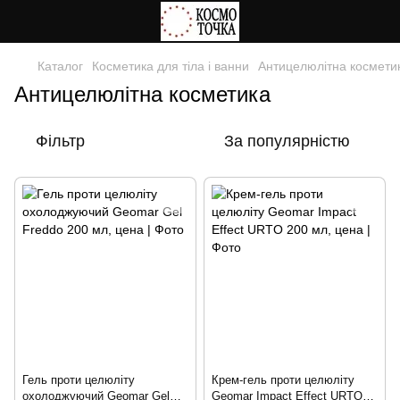
Каталог
Косметика для тіла і ванни
Антицелюлітна космети
Антицелюлітна косметика
Фільтр
За популярністю
Гель проти целюліту
Крем-гель проти целюліту
охолоджуючий Geomar Gel
Geomar Impact Effect URTO