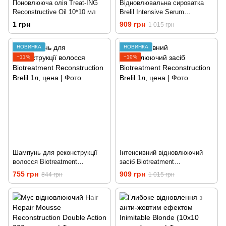
Поновлююча олія Treat-ING
Відновлювальна сироватка
Reconstructive Oil 10*10 мл
Brelil Intensive Serum
Reconstruction 10*15 мл
1 грн
909 грн
1 015 грн
НОВИНКА
НОВИНКА
−11%
−10%
Шампунь для реконструкції
Інтенсивний відновлюючий
волосся Biotreatment
засіб Biotreatment
Reconstruction Brelil 1л
Reconstruction Brelil 1л
755 грн
909 грн
844 грн
1 015 грн