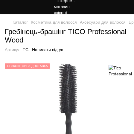
Каталог
Косметика для волосся
Аксесуари для волосся
Бр
Гребінець-брашінг TICO Professional
Wood
Артикул:
TC
Написати відгук
БЕЗКОШТОВНА ДОСТАВКА