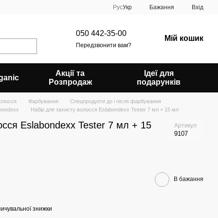
Рус
Укр
Бажання
Вхід
050 442-35-00
Мій кошик
Передзвонити вам?
Акції та
Ідеї для
ganic
Розпродаж
подарунків
олосся
Фарбування
Спецпродукти до і після фарбування
abondexx
Набір для захисту волосся Eslabondexx Tester 7 мл + 15 мл
сся Eslabondexx Tester 7 мл + 15
Артикул
9107
В бажання
ичувальної знижки