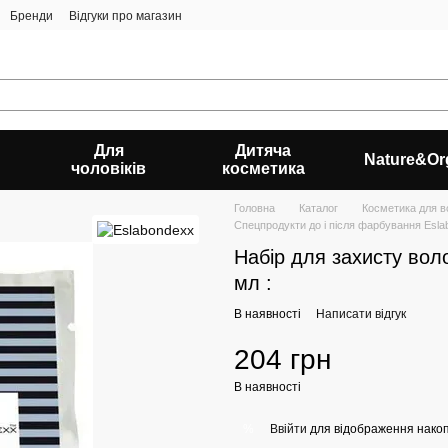
Бренди
Відгуки про магазин
Для
Дитяча
Nature&Or
чоловіків
косметика
Головна
Каталог
Косметика для в
Спецпродукти до і після фарбування Esl
Набір для захисту воло
мл :
В наявності
Написати відгук
204 грн
В наявності
Ввійти
для відображення накоп
%