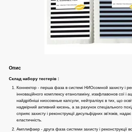
Опис
Склад набору тестерів :
Коннектор - перша фаза в системі НИОсомной захисту і рек
інноваційного комплексу етаноламіну, изафлавонов сої і а
найдрібніші ниосомные капсули, нейтралізує в тих, що ос
надмірний активний кисень, а за рахунок спеціального похі
сприяє захисту і реконструкції дисульфідних зв'язків, надає
еластичність.
Амплифаер - друга фаза системи захисту і реконструкції в