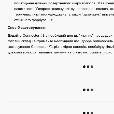
пошкоджені ділянки поверхневого шару волосся. Має кондиц
властивості. Утворює захисну плівку на поверхні волоса, яка
термічних і хімічних ушкоджень, а також "запечатує" пігмен
стійкішого фарбування.
Спосіб застосування:
Додайте Connector #1 в необхідній для цієї хімічної процедури 
готовий склад і витримайте необхідний час, добре обполосніть
застосування Connector #1 рівномірно нанесіть необхідну кількі
довжини волосся, залиште мінімум на 5 хвилин. Змийте і прист