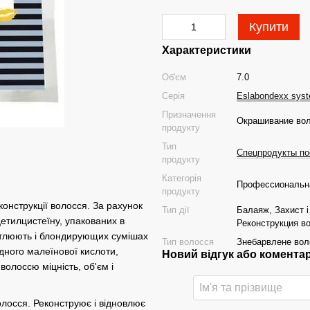
Купити
Характеристики
Об'єм
7.0
Серія
Eslabondexx sys
Призначення
Окрашивание вол
продукту
Тип
Спецпродукты по
продукту
Категорія
Профессиональна
продукту
онструкції волосся. За рахунок
Тип дії
Балаяж, Захист 
цетилцистеїну, упакованих в
Реконструкция во
вітлюють і блондирующих сумішах
Тип волосся
Знебарвлене вол
дного малеїнової кислоти,
Новий відгук або комента
 волоссю міцність, об'єм і
олосся. Реконструює і відновлює