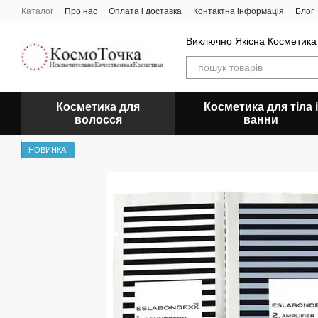
Перейти до основного контенту
Каталог
Про нас
Оплата і доставка
Контактна інформація
Блог
Виключно Якісна Косметика
Косметика для
Косметика для тіла і
волосся
ванни
НОВИНКА