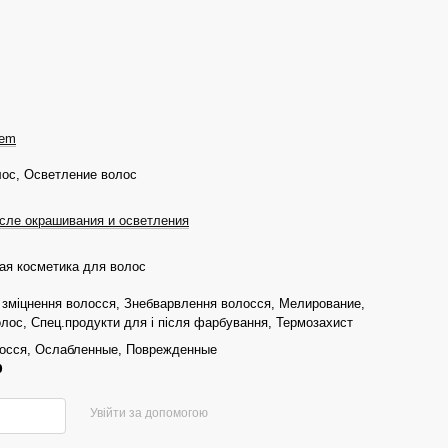
tem
ос, Осветление волос
сле окрашивания и осветления
я косметика для волос
і зміцнення волосся, Знебварвлення волосся, Мелирование,
лос, Спец.продукти для і після фарбування, Термозахист
осся, Ослабленные, Поврежденные
р
Увійти за допомогою