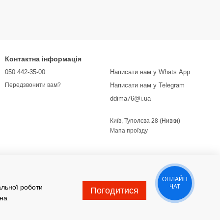
Контактна інформація
050 442-35-00
Написати нам у Whats App
Написати нам у Telegram
Передзвонити вам?
ddima76@i.ua
Київ, Туполєва 28 (Нивки)
Мапа проїзду
ОНЛАЙН
альної роботи
ЧАТ
Погодитися
 на