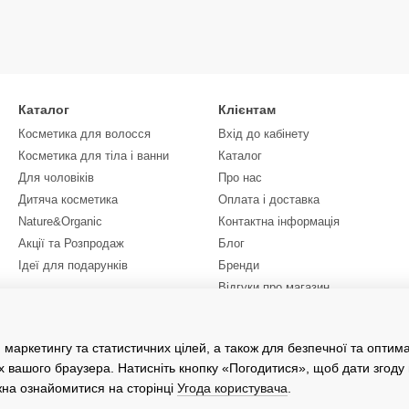
Каталог
Клієнтам
Косметика для волосся
Вхід до кабінету
Косметика для тіла і ванни
Каталог
Для чоловіків
Про нас
Дитяча косметика
Оплата і доставка
Nature&Organic
Контактна інформація
Акції та Розпродаж
Блог
Ідеї для подарунків
Бренди
Відгуки про магазин
Ми в соцмережах
 маркетингу та статистичних цілей, а також для безпечної та оптим
х вашого браузера. Натисніть кнопку «Погодитися», щоб дати згоду
жна ознайомитися на сторінці
Угода користувача
.