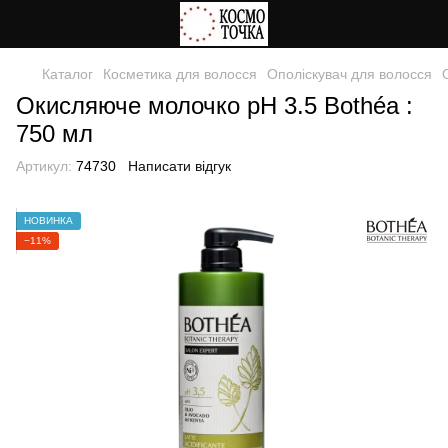
Каталог
Косметика для волосся
Ополіскувач для волосся
Окисляюче молочко pH 3.5 Bothéa :
750 мл
Артикул:
74730
Написати відгук
НОВИНКА
−11%