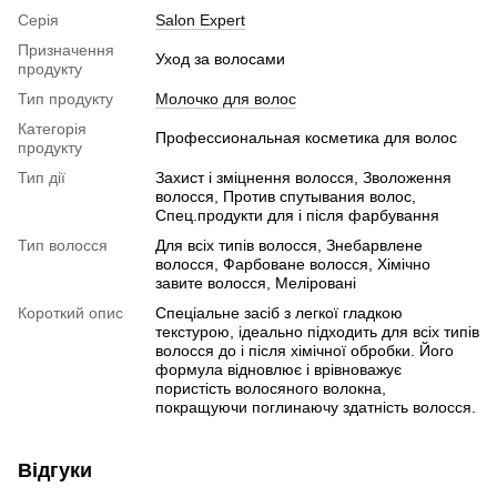
Серія
Salon Expert
Призначення
Уход за волосами
продукту
Тип продукту
Молочко для волос
Категорія
Профессиональная косметика для волос
продукту
Тип дії
Захист і зміцнення волосся, Зволоження
волосся, Против спутывания волос,
Спец.продукти для і після фарбування
Тип волосся
Для всіх типів волосся, Знебарвлене
волосся, Фарбоване волосся, Хімічно
завите волосся, Меліровані
Короткий опис
Спеціальне засіб з легкої гладкою
текстурою, ідеально підходить для всіх типів
волосся до і після хімічної обробки. Його
формула відновлює і врівноважує
пористість волосяного волокна,
покращуючи поглинаючу здатність волосся.
Відгуки