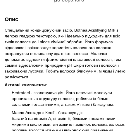
Опис
Спеціальний кондиціонуючий засіб, Bothea Acidiflying Milk з
легкою гладкою текстурою, якиї ідеально підходить для всіх
типів волосся до і після хімічної обробки. Його формула
відновлює і врівноважує пористість волосяного волокна,
покращуючи поглинаючу здатність волосся. Молочко
допомагає відновити фізико-хімічні властивості волосся, тим
самим відновлюючи природний pH шкіри голови і волосся і
закриваючи лусочки. Робить волосся блискучим, м'яким і легко
розчісується.
Активні компоненти:
Hedrafeel - зволожуюча дія. Його невеликі молекули
проникають в структуру волосся, роблячи їх більш
сильними і еластичними, а також м'яким і блискучим.
Масло Авокадо з Кенії - балансує дію
Багатий на вітамін А, вітамін Е, білками і незамінними
жирними кислотами, він живить і зміцнює волокна волосся,
роблячи волосся м'якими і відновлюючи правильний