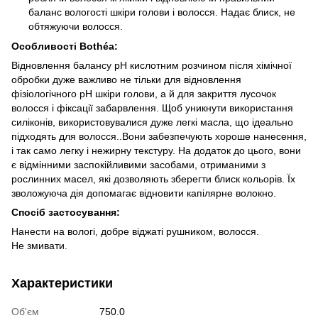
баланс вологості шкіри голови і волосся. Надає блиск, не
обтяжуючи волосся.
Особливості Bothéa:
Відновлення балансу pH кислотним розчином після хімічної
обробки дуже важливо не тільки для відновлення
фізіологічного pH шкіри голови, а й для закриття лусочок
волосся і фіксації забарвлення. Щоб уникнути використання
силіконів, використовувалися дуже легкі масла, що ідеально
підходять для волосся..Вони забезпечують хороше нанесення,
і так само легку і нежирну текстуру. На додаток до цього, вони
є відмінними заспокійливими засобами, отриманими з
рослинних масел, які дозволяють зберегти блиск кольорів. Їх
зволожуюча дія допомагає відновити капілярне волокно.
Спосіб застосування:
Нанести на вологі, добре віджаті рушником, волосся.
Не змивати.
Характеристики
Об'єм
750.0