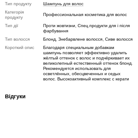
Тип продукту
Шампунь для волос
Категорія
Профессиональная косметика для волос
продукту
Тип дії
Проти жовтизни, Спец.продукти для і після
фарбування
Тип волосся
Блонд, Знебарвлене волосся, Сиве волосся
Короткий опис
Благодаря специальным добавкам
шампунь позволяет эффективно удалить
жёлтый оттенок с волос и подчёркивает их
великолепный естественный оттенок блонд.
Рекомендуется использовать для
осветлённых, обесцвеченных и седых
волос. Высокоактивный комплекс с керати
Відгуки