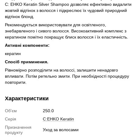
C: EHKO Keratin Silver Shampoo дозволяє ефективно видалити
жовтий відтінок з волосся і підкреслює їх чудовий природний
відтінок блонд.
Рекомендується використовувати для освітленого,
знебарвленого і сивого волосся. Високоактивний комплекс з
кератином помітно покращує блиск волосся і їх еластичність.
Активні компоненти:
кератин
Спосіб приминения.
Рівномірно розподілити на волоссі, залишити ненадовго
впливати. Потім ретельно змити. При необхідності процедуру
повторити.
Характеристики
Об'єм
250.0
Серія
C:EHKO Keratin
Призначення
Уход за волосами
продукту