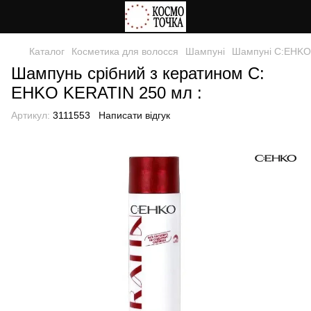
Каталог
Косметика для волосся
Шампуні
Шампуні C:EHKO
Шампунь срібний з кератином C:
EHKO KERATIN 250 мл :
Артикул:
3111553
Написати відгук