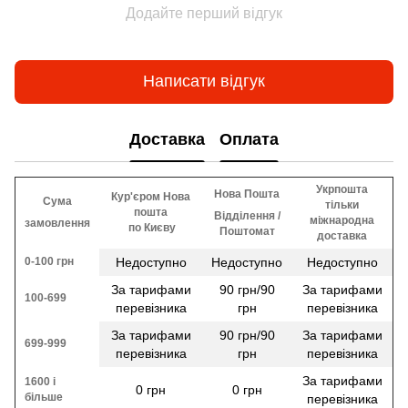
Додайте перший відгук
Написати відгук
Доставка
Оплата
Укрпошта
Нова Пошта
Кур'єром Нова
Сума
тільки
пошта
Відділення /
міжнародна
замовлення
​​ по Києву
Поштомат
доставка
0-100 грн
Недоступно
Недоступно
Недоступно
За тарифами
90 грн/90
За тарифами
100-699
перевізника
грн
перевізника
За тарифами
90 грн/90
За тарифами
699-999
перевізника
грн
перевізника
За тарифами
1600 і
0 грн
0 грн
більше
перевізника