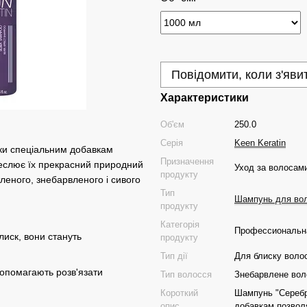
Повідомити, коли з'яви
Характеристики
Об'єм
250.0
Серія
Keen Keratin
ки спеціальним добавкам
Призначення
реслює їх прекрасний природний
Уход за волосам
продукту
леного, знебарвленого і сивого
Тип
Шампунь для во
продукту
Категорія
Профессиональна
иск, вони стануть
продукту
Тип дії
Для блиску волос
допомагають розв'язати
Тип волосся
Знебарвлене вол
Короткий
Шампунь "Серебр
опис
добавкам позвол