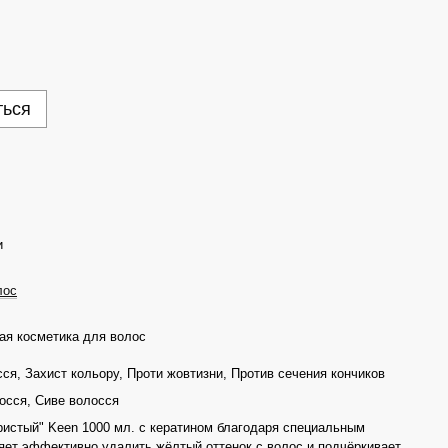
ться
и
лос
я косметика для волос
ся, Захист кольору, Проти жовтизни, Против сечения кончиков
осся, Сиве волосся
истый" Keen 1000 мл. с кератином благодаря специальным
яет эффективно удалить жёлтый оттенок с волос и подчёркивает