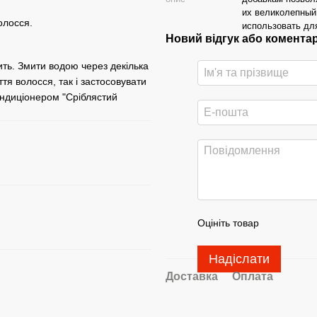
их великолепный
олосся.
использовать дл
Новий відгук або комента
ить. Змити водою через декілька
я волосся, так і застосовувати
кондиціонером "Сріблястий
Оцініть товар
Надіслати
Доставка
Оплата