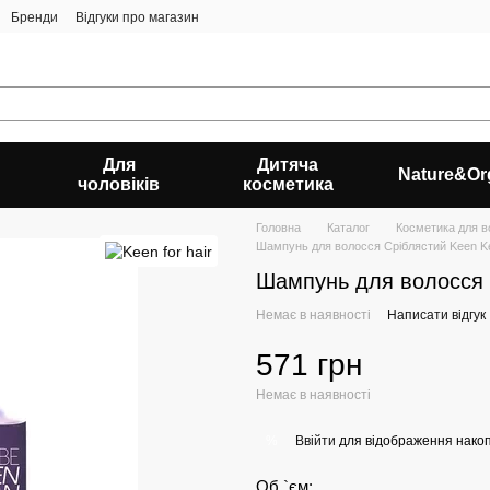
Бренди
Відгуки про магазин
Для
Дитяча
Nature&Or
чоловіків
косметика
Головна
Каталог
Косметика для в
Шампунь для волосся Сріблястий Keen Ke
Шампунь для волосся С
Немає в наявності
Написати відгук
571 грн
Немає в наявності
Ввійти
для відображення накоп
%
Об `єм: