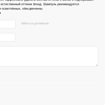
 естественный оттенок блонд. Шампунь рекомендуется
я осветлённых, обесцвеченны
р
Увійти за допомогою