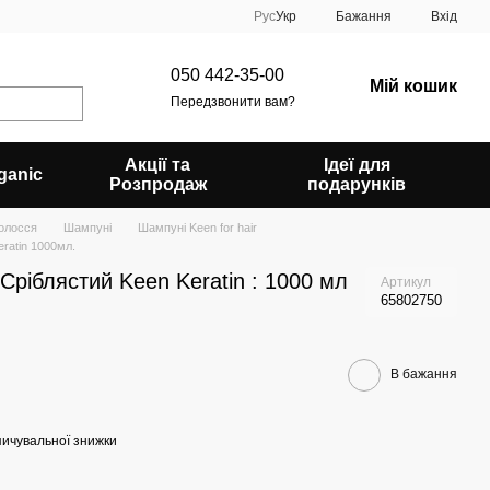
Рус
Укр
Бажання
Вхід
050 442-35-00
Мій кошик
Передзвонити вам?
Акції та
Ідеї для
ganic
Розпродаж
подарунків
олосся
Шампуні
Шампуні Keen for hair
ratin 1000мл.
ріблястий Keen Keratin : 1000 мл
Артикул
65802750
В бажання
ичувальної знижки