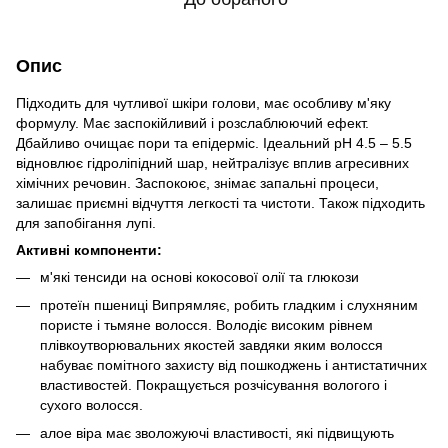
Опис
Підходить для чутливої шкіри голови, має особливу м'яку
формулу. Має заспокійливий і розслаблюючий ефект.
Дбайливо очищає пори та епідерміс. Ідеальний pH 4.5 – 5.5
відновлює гідроліпідний шар, нейтралізує вплив агресивних
хімічних речовин. Заспокоює, знімає запальні процеси,
залишає приємні відчуття легкості та чистоти. Також підходить
для запобігання лупі.
Активні компоненти:
м'які тенсиди на основі кокосової олії та глюкози
протеїн пшениці Випрямляє, робить гладким і слухняним
пористе і тьмяне волосся. Володіє високим рівнем
плівкоутворювальних якостей завдяки яким волосся
набуває помітного захисту від пошкоджень і антистатичних
властивостей. Покращується розчісування вологого і
сухого волосся.
алое віра має зволожуючі властивості, які підвищують