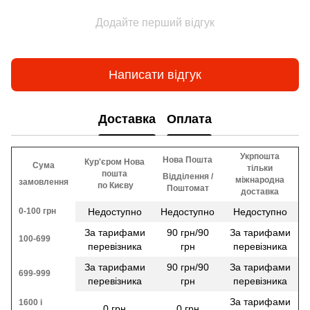
Додайте перший відгук
Написати відгук
Доставка
Оплата
Укрпошта
Нова Пошта
Кур'єром Нова
Сума
тільки
пошта
Відділення /
міжнародна
замовлення
​​ по Києву
Поштомат
доставка
0-100 грн
Недоступно
Недоступно
Недоступно
За тарифами
90 грн/90
За тарифами
100-699
перевізника
грн
перевізника
За тарифами
90 грн/90
За тарифами
699-999
перевізника
грн
перевізника
За тарифами
1600 і
0 грн
0 грн