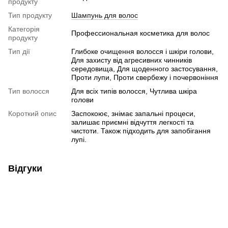
продукту
Тип продукту
Шампунь для волос
Категорія
Профессиональная косметика для волос
продукту
Тип дії
Глибоке очищення волосся і шкіри голови,
Для захисту від агресивних чинників
середовища, Для щоденного застосування,
Проти лупи, Проти свербежу і почервоніння
Тип волосся
Для всіх типів волосся, Чутлива шкіра
голови
Короткий опис
Заспокоює, знімає запальні процеси,
залишає приємні відчуття легкості та
чистоти. Також підходить для запобігання
лупі.
Відгуки