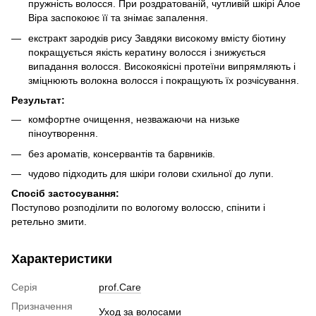
пружність волосся. При роздратованій, чутливій шкірі Алое
Віра заспокоює її та знімає запалення.
екстракт зародків рису Завдяки високому вмісту біотину
покращується якість кератину волосся і знижується
випадання волосся. Високоякісні протеїни випрямляють і
зміцнюють волокна волосся і покращують їх розчісування.
Результат:
комфортне очищення, незважаючи на низьке
піноутворення.
без ароматів, консервантів та барвників.
чудово підходить для шкіри голови схильної до лупи.
Спосіб застосування:
Поступово розподілити по вологому волоссю, спінити і
ретельно змити.
Характеристики
Серія
prof.Care
Призначення
Уход за волосами