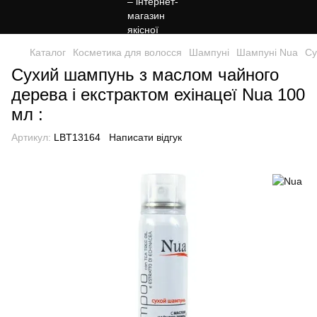
Каталог
Косметика для волосся
Шампуні
Шампуні Nua
Су
Сухий шампунь з маслом чайного
дерева і екстрактом ехінацеї Nua 100
мл :
Артикул:
LBT13164
Написати відгук