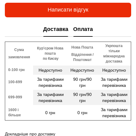
Написати відгук
Доставка
Оплата
Укрпошта
Нова Пошта
Кур'єром Нова
Сума
тільки
пошта
Відділення /
міжнародна
замовлення
​​ по Києву
Поштомат
доставка
0-100 грн
Недоступно
Недоступно
Недоступно
За тарифами
90 грн/90
За тарифами
100-699
перевізника
грн
перевізника
За тарифами
90 грн/90
За тарифами
699-999
перевізника
грн
перевізника
За тарифами
1600 і
0 грн
0 грн
більше
перевізника
Докладніше про доставку