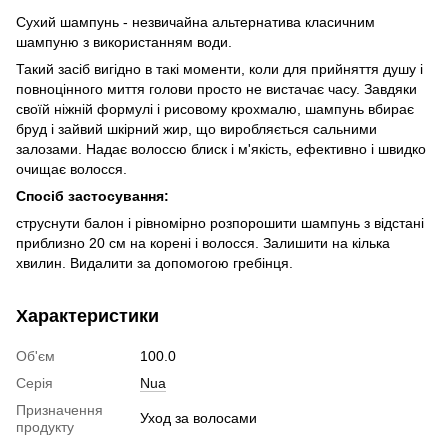
Сухий шампунь - незвичайна альтернатива класичним
шампуню з використанням води.
Такий засіб вигідно в такі моменти, коли для прийняття душу і
повноцінного миття голови просто не вистачає часу. Завдяки
своїй ніжній формулі і рисовому крохмалю, шампунь вбирає
бруд і зайвий шкірний жир, що виробляється сальними
залозами. Надає волоссю блиск і м'якість, ефективно і швидко
очищає волосся.
Спосіб застосування:
струснути балон і рівномірно розпорошити шампунь з відстані
приблизно 20 см на корені і волосся. Залишити на кілька
хвилин. Видалити за допомогою гребінця.
Характеристики
Об'єм
100.0
Серія
Nua
Призначення
Уход за волосами
продукту