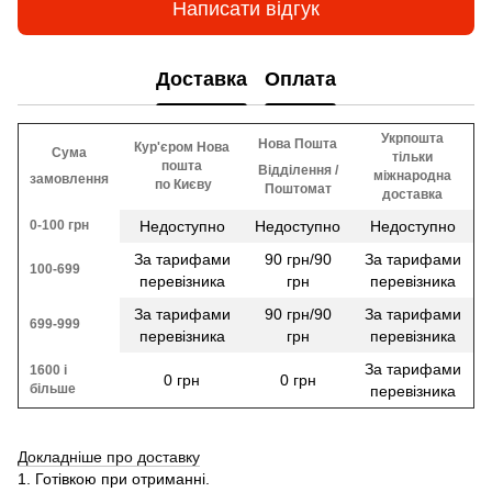
Написати відгук
Доставка
Оплата
Укрпошта
Нова Пошта
Кур'єром Нова
Сума
тільки
пошта
Відділення /
міжнародна
замовлення
​​ по Києву
Поштомат
доставка
0-100 грн
Недоступно
Недоступно
Недоступно
За тарифами
90 грн/90
За тарифами
100-699
перевізника
грн
перевізника
За тарифами
90 грн/90
За тарифами
699-999
перевізника
грн
перевізника
За тарифами
1600 і
0 грн
0 грн
більше
перевізника
Докладніше про доставку
1. Готівкою при отриманні.