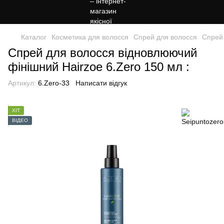
Каталог
Косметика для волосся
Спрей для волосся
Спрей 
Спрей для волосся відновлюючий
фінішний Hairzoe 6.Zero 150 мл :
Артикул:
6.Zero-33
Написати відгук
ХІТ
ВІДЕО