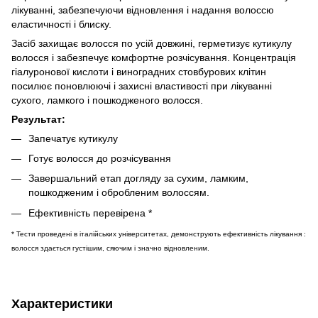
лікуванні, забезпечуючи відновлення і надання волоссю
еластичності і блиску.
Засіб захищає волосся по усій довжині, герметизує кутикулу
волосся і забезпечує комфортне розчісування. Концентрація
гіалуронової кислоти і виноградних стовбурових клітин
посилює поновлюючі і захисні властивості при лікуванні
сухого, ламкого і пошкодженого волосся.
Результат:
Запечатує кутикулу
Готує волосся до розчісування
Завершальний етап догляду за сухим, ламким,
пошкодженим і обробленим волоссям.
Ефективність перевірена *
* Тести проведені в італійських університетах, демонструють ефективність лікування :
волосся здається густішим, сяючим і значно відновленим.
Характеристики