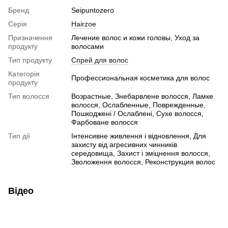
Бренд
Seipuntozero
Серія
Hairzoe
Призначення
Лечение волос и кожи головы, Уход за
продукту
волосами
Тип продукту
Спрей для волос
Категорія
Профессиональная косметика для волос
продукту
Тип волосся
Возрастные, Знебарвлене волосся, Ламке
волосся, Ослабленные, Поврежденные,
Пошкоджені / Ослаблені, Сухе волосся,
Фарбоване волосся
Тип дії
Інтенсивне живлення і відновлення, Для
захисту від агресивних чинників
середовища, Захист і зміцнення волосся,
Зволоження волосся, Реконструкция волос
Відео