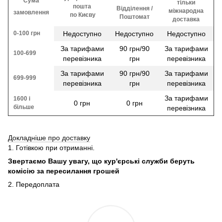
Сума
тільки
пошта
Відділення /
міжнародна
замовлення
​​ по Києву
Поштомат
доставка
0-100 грн
Недоступно
Недоступно
Недоступно
За тарифами
90 грн/90
За тарифами
100-699
перевізника
грн
перевізника
За тарифами
90 грн/90
За тарифами
699-999
перевізника
грн
перевізника
За тарифами
1600 і
0 грн
0 грн
більше
перевізника
Докладніше про доставку
1. Готівкою при отриманні.
Звертаємо Вашу увагу, що кур'єрські служби беруть
комісію за пересилання грошей
2. Передоплата