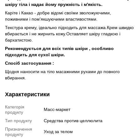
шкіру тіла і надає йому пружність і м'якість.
Каріте і Какао - добре відомі своїми зволожуючими,
поживними і пом'якшуючими властивостями.
Текстура крему, ідеально підходить для массажа.Крем швидко
вбирається і не жирнить кожу.Оставляет шкіру гладкою і
бархатистою.
Рекомендується для всіх типів шкіри , особливо
підходить для сухої шкіри.
Спосіб застосування :
Щодня наносити на тіло масажними рухами до повного
вбирання.
Характеристики
Категорія
Масс-маркет
продукту
Тип продукту
Средства против целлюлита
Призначення
Уход за телом
продукту