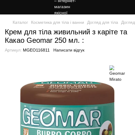
Каталог
Косметика для тіла і ванни
Догляд для тіла
Догляд
Крем для тіла живильний з каріте та
Какао Geomar 250 мл. :
Артикул:
MGEO116811
Написати відгук