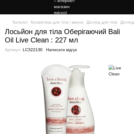
Каталог
Косметика для тіла і ванни
Догляд для тіла
Догляд
Лосьйон для тіла Оберігаючий Bali
Oil Live Clean : 227 мл
Артикул:
LC322130
Написати відгук