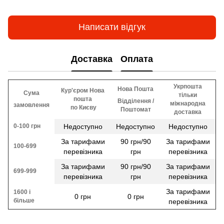
Написати відгук
Доставка
Оплата
Укрпошта
Нова Пошта
Кур'єром Нова
Сума
тільки
пошта
Відділення /
міжнародна
замовлення
​​ по Києву
Поштомат
доставка
0-100 грн
Недоступно
Недоступно
Недоступно
За тарифами
90 грн/90
За тарифами
100-699
перевізника
грн
перевізника
За тарифами
90 грн/90
За тарифами
699-999
перевізника
грн
перевізника
За тарифами
1600 і
0 грн
0 грн
більше
перевізника