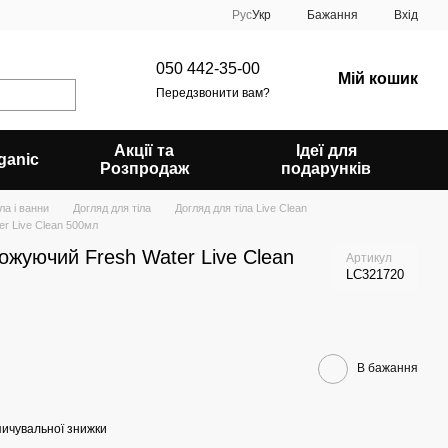
Рус
Укр
Бажання
Вхід
050 442-35-00
Мій кошик
Передзвонити вам?
Акції та
Ідеї для
ganic
Розпродаж
подарунків
ла і ванни
Догляд для тіла
Догляд для тіла Live Clean
r Live Clean 500мл
ожуючий Fresh Water Live Clean
Артикул
LC321720
В бажання
ичувальної знижки