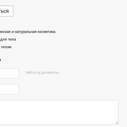
ться
ческая и натуральная косметика
 для тела
 телом
р
Увійти за допомогою