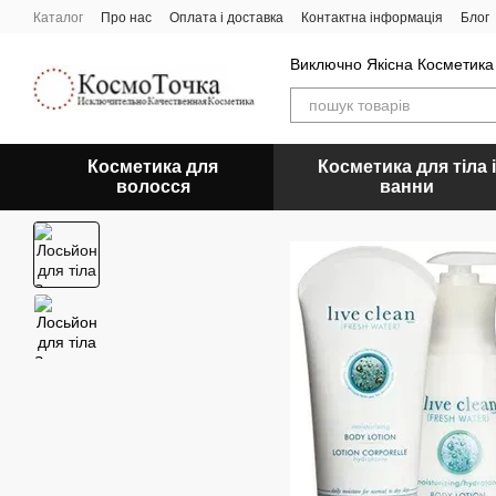
Перейти до основного контенту
Каталог
Про нас
Оплата і доставка
Контактна інформація
Блог
Виключно Якісна Косметика
Косметика для
Косметика для тіла і
волосся
ванни