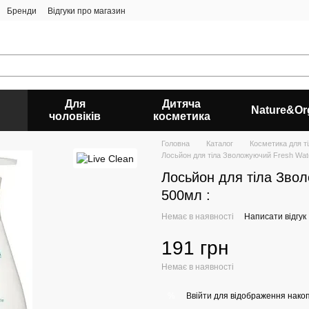
Бренди
Відгуки про магазин
Для
Дитяча
Nature&Or
чоловіків
косметика
Головна
Каталог
Косметика для ті
Лосьйон для тіла Зволожуючий Fresh Wate
Лосьйон для тіла Звол
500мл :
Немає в наявності
Написати відгук
191 грн
Немає в наявності
Ввійти
для відображення накоп
%