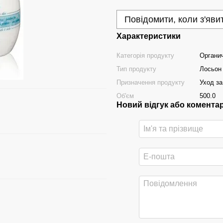
Повідомити, коли з'яви
Характеристики
Категорія продукту
Органи
Тип продукту
Лосьон
Призначення продукту
Уход за
Об'єм
500.0
Новий відгук або комента