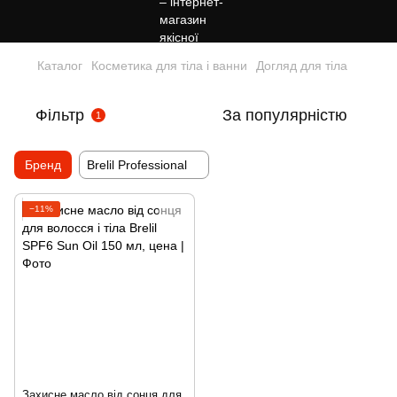
Каталог
Косметика для тіла і ванни
Догляд для тіла
Фільтр
За популярністю
1
Бренд
Brelil Professional
−11%
Захисне масло від сонця для