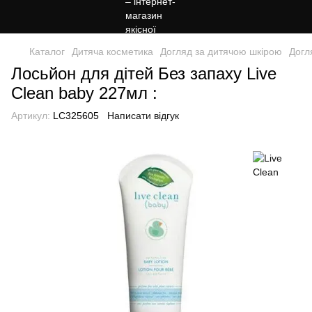
Каталог
Дитяча косметика
Догляд за дитячою шкірою
Догл
Лосьйон для дітей Без запаху Live
Clean baby 227мл :
Артикул:
LC325605
Написати відгук