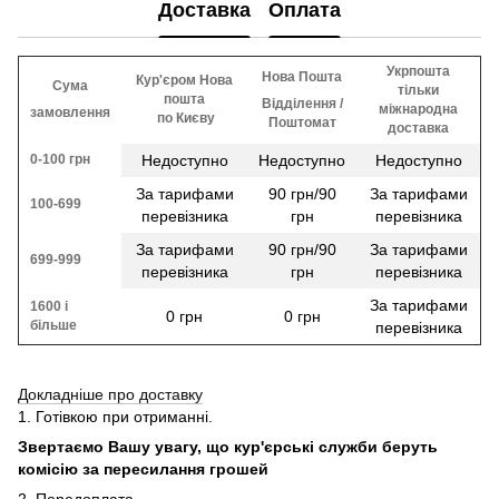
Доставка
Оплата
Укрпошта
Нова Пошта
Кур'єром Нова
Сума
тільки
пошта
Відділення /
міжнародна
замовлення
​​ по Києву
Поштомат
доставка
0-100 грн
Недоступно
Недоступно
Недоступно
За тарифами
90 грн/90
За тарифами
100-699
перевізника
грн
перевізника
За тарифами
90 грн/90
За тарифами
699-999
перевізника
грн
перевізника
За тарифами
1600 і
0 грн
0 грн
більше
перевізника
Докладніше про доставку
1. Готівкою при отриманні.
Звертаємо Вашу увагу, що кур'єрські служби беруть
комісію за пересилання грошей
2. Передоплата